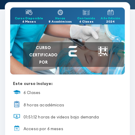
Curso Disponible
Horas
Contenido
Año Edición
6 Meses
8 Académicas
6 Clases
2024
CURSO
CERTIFICADO
POR
Este curso incluye:
6 Clases
8 horas académicas
01:51:12 horas de videos bajo demanda
Acceso por 6 meses