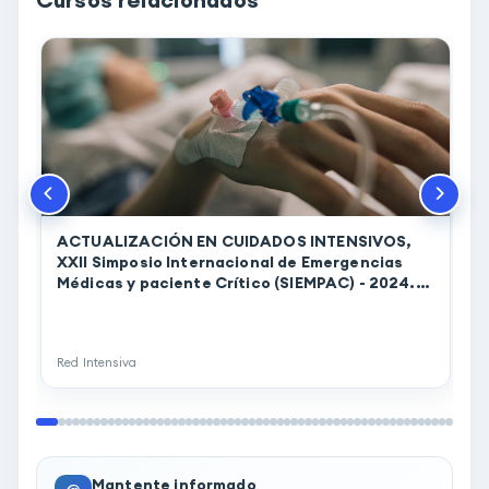
ACTUALIZACIÓN EN CUIDADOS INTENSIVOS,
XXII Simposio Internacional de Emergencias
Médicas y paciente Crítico (SIEMPAC) - 2024.
(00171)
K
I
p
Red Intensiva
R
Mantente informado