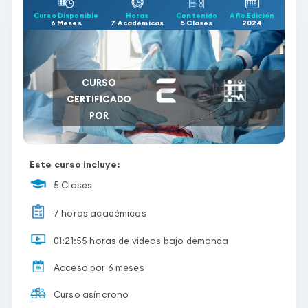
Curso Disponible
Horas
Contenido
Año Edición
6 Meses
7 Académicas
5 Clases
2024
CURSO
CERTIFICADO
POR
Este curso incluye:
5 Clases
7 horas académicas
01:21:55 horas de videos bajo demanda
Acceso por 6 meses
Curso asíncrono