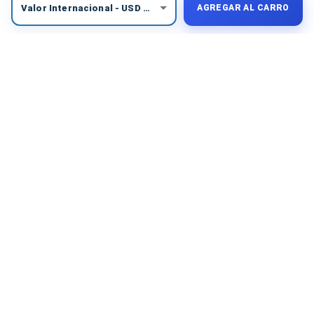
Valor Internacional
-
USD
$
50
AGREGAR AL CARRO
COMPRA PROTEGIDA
Medios de pago seguros
Elige la alternativa más conveniente para tu país.
Tus datos se procesan mediante plataformas de
pago certificadas.