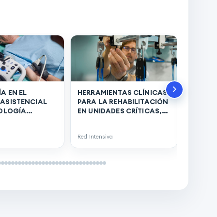
A EN EL
HERRAMIENTAS CLÍNICAS
ASISTENCIAL
PARA LA REHABILITACIÓN
FISIOL
IOLOGÍA
EN UNIDADES CRÍTICAS,
EJERCI
, XXII Simposio
XXII Simposio
INTENS
onal de
Internacional de
Simposi
Red Intensiva
Red Inten
as Médicas y
Emergencias Médicas y
Emerge
Crítico
paciente Crítico
pacient
- 2024. (00170)
(SIEMPAC) - 2024. (00169)
(SIEMPA