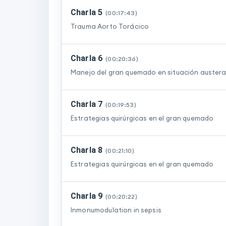
Charla 5
(
00:17:43
)
Trauma Aorto Torácico
Charla 6
(
00:20:36
)
Manejo del gran quemado en situación auster
Charla 7
(
00:19:53
)
Estrategias quirúrgicas en el gran quemado
Charla 8
(
00:21:10
)
Estrategias quirúrgicas en el gran quemado
Charla 9
(
00:20:22
)
Inmonumodulation in sepsis