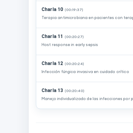
Charla 10
(
00:19:37
)
Terapia antimicrobiana en pacientes con terap
Charla 11
(
00:20:27
)
Host response in early sepsis
Charla 12
(
00:20:24
)
Infección fúngica invasiva en cuidado crítico
Charla 13
(
00:20:40
)
Manejo individualizado de las infecciones po