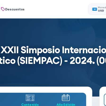
Moned
Descuentos
USD
II Simposio Internacio
tico (SIEMPAC) - 2024. (0
Contenido
Año Edición