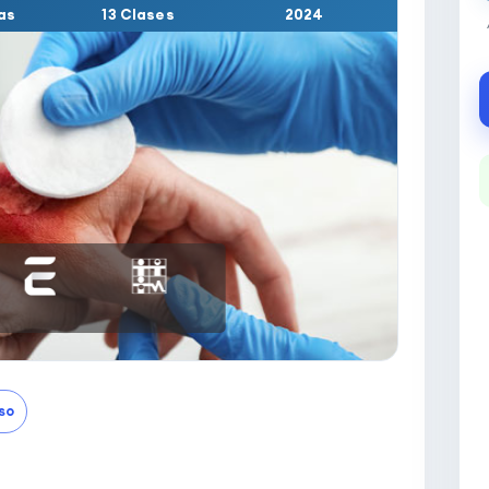
as
13 Clases
2024
so