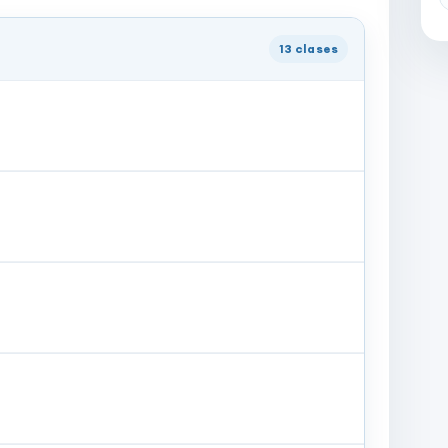
13
clases