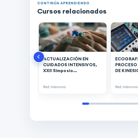
CONTINÚA APRENDIENDO
Cursos relacionados
ACTUALIZACIÓN EN
ECOGRAFÍ
CUIDADOS INTENSIVOS,
PROCESO 
XXII Simposio
DE KINES
Internacional de
INTENSIVA
Emergencias Médicas y
Internaci
Red Intensiva
Red Intensiva
paciente Crítico
Emergenci
(SIEMPAC) - 2024. (00171)
paciente 
(SIEMPAC) 