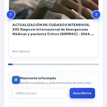
ACTUALIZACIÓN EN CUIDADOS INTENSIVOS,
XXII Simposio Internacional de Emergencias
Médicas y paciente Crítico (SIEMPAC) - 2024.
(00171)
K
I
p
Red Intensiva
R
Mantente informado
@
Recibe novedades y próximas fechas de este curso.
Suscribirme