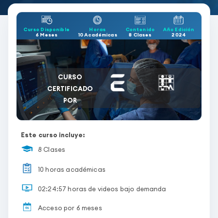
Curso Disponible
Horas
Contenido
Año Edición
6 Meses
10 Académicas
8 Clases
2024
CURSO
CERTIFICADO
POR
Este curso incluye:
8 Clases
10 horas académicas
02:24:57 horas de videos bajo demanda
Acceso por 6 meses