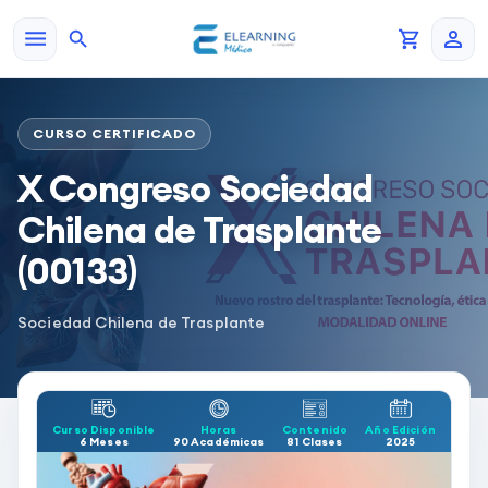
CURSO CERTIFICADO
X Congreso Sociedad
Chilena de Trasplante
(00133)
Sociedad Chilena de Trasplante
Curso Disponible
Horas
Contenido
Año Edición
6 Meses
90 Académicas
81 Clases
2025