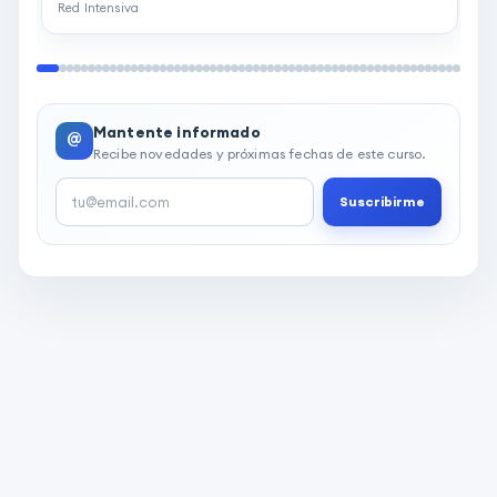
p
Red Intensiva
R
Mantente informado
@
Recibe novedades y próximas fechas de este curso.
Suscribirme