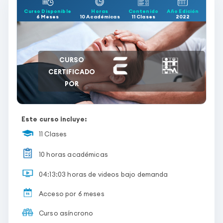
Curso Disponible
Horas
Contenido
Año Edición
6 Meses
10 Académicas
11 Clases
2022
CURSO
CERTIFICADO
POR
Este curso incluye:
11 Clases
10 horas académicas
04:13:03 horas de videos bajo demanda
Acceso por 6 meses
Curso asíncrono