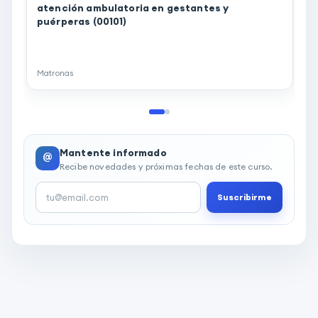
atención ambulatoria en gestantes y
puérperas (00101)
I
I
M
Matronas
S
Mantente informado
@
Recibe novedades y próximas fechas de este curso.
Suscribirme