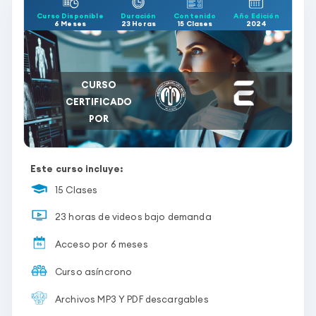
Curso Disponible
Duración
Contenido
Año Edición
6 Meses
23 Horas
15 Clases
2024
CURSO
CERTIFICADO
POR
Este curso incluye:
15 Clases
23 horas de videos bajo demanda
Acceso por 6 meses
Curso asíncrono
Archivos MP3 Y PDF descargables