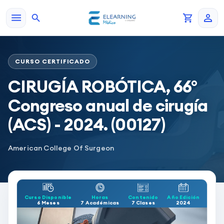
CURSO CERTIFICADO
CIRUGÍA ROBÓTICA, 66°
Congreso anual de cirugía
(ACS) - 2024. (00127)
American College Of Surgeon
Curso Disponible
Horas
Contenido
Año Edición
6 Meses
7 Académicas
7 Clases
2024