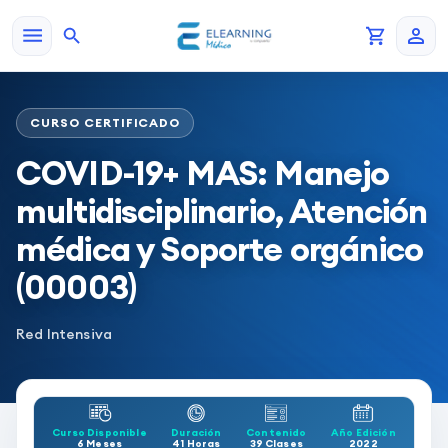
CURSO CERTIFICADO
COVID-19+ MAS: Manejo
multidisciplinario, Atención
médica y Soporte orgánico
(00003)
Red Intensiva
Curso Disponible
Duración
Contenido
Año Edición
6 Meses
41 Horas
39 Clases
2022