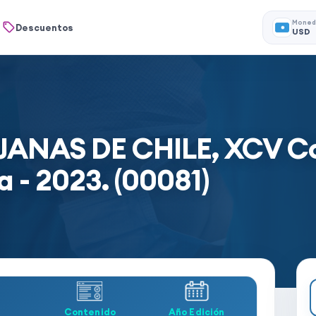
Moned
Descuentos
USD
NAS DE CHILE, XCV Con
a - 2023. (00081)
Contenido
Año Edición