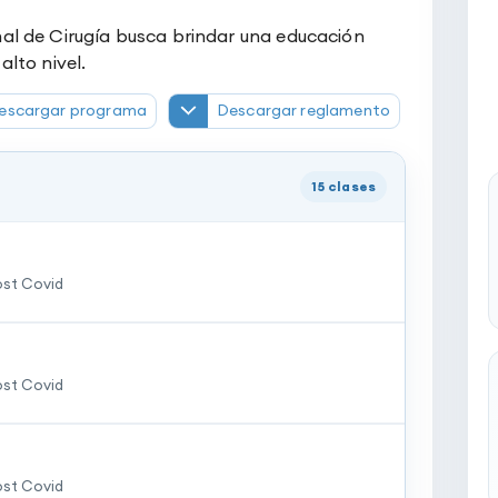
al de Cirugía busca brindar una educación
lto nivel.
escargar programa
Descargar reglamento
15
clases
ost Covid
ost Covid
ost Covid