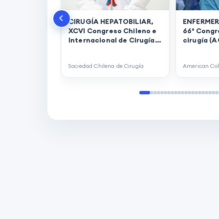
CIRUGÍA HEPATOBILIAR,
ENFERMER
XCVI Congreso Chileno e
66° Congr
Internacional de Cirugía -
cirugía (A
2024. (00130)
(00129)
Sociedad Chilena de Cirugía
American Col