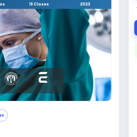
as
15 Clases
2023
so