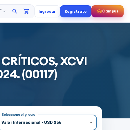
a
Campus
Ingresar
Regístrate
CRÍTICOS, XCVI
24. (00117)
Seleccione el precio
Valor Internacional
-
USD
$
56