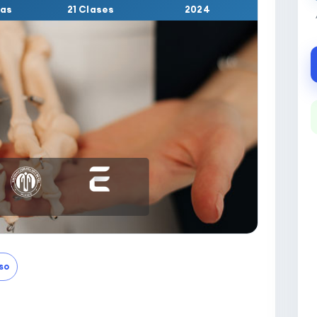
cas
21 Clases
2024
so