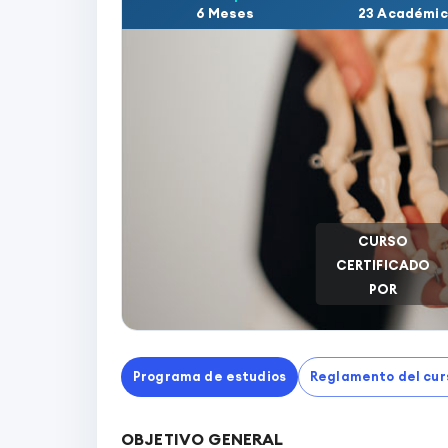
6 Meses
23 Académi
CURSO
CERTIFICADO
POR
Programa de estudios
Reglamento del cur
OBJETIVO GENERAL