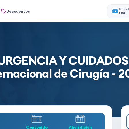
Moned
Descuentos
USD
URGENCIA Y CUIDADOS 
rnacional de Cirugía - 20
Contenido
Año Edición