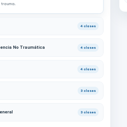
l trauma.
4
clases
rgencia No Traumática
4
clases
4
clases
3
clases
General
3
clases