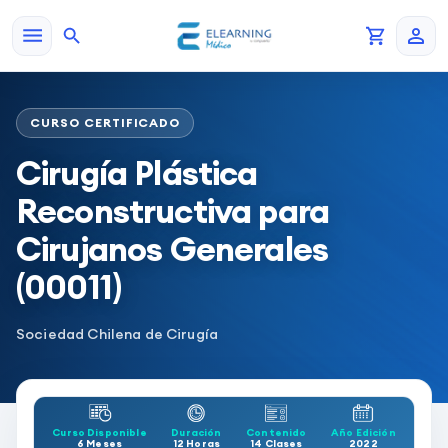
CURSO CERTIFICADO
Cirugía Plástica
Reconstructiva para
Cirujanos Generales
(00011)
Sociedad Chilena de Cirugía
Curso Disponible
Duración
Contenido
Año Edición
6 Meses
12 Horas
14 Clases
2022